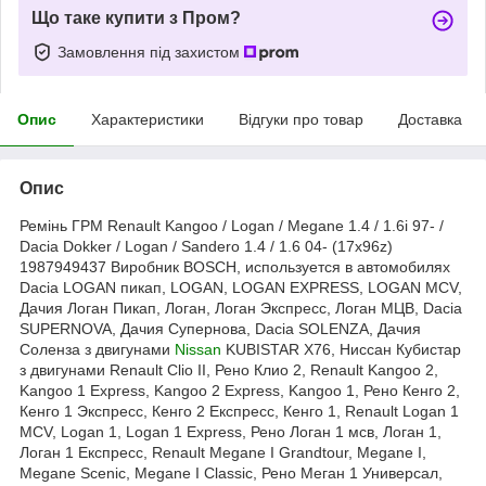
Що таке купити з Пром?
Замовлення під захистом
Опис
Характеристики
Відгуки про товар
Доставка
Опис
Ремінь ГРМ Renault Kangoo / Logan / Megane 1.4 / 1.6i 97- /
Dacia Dokker / Logan / Sandero 1.4 / 1.6 04- (17x96z)
1987949437 Виробник BOSCH, используется в автомобилях
Dacia LOGAN пикап, LOGAN, LOGAN EXPRESS, LOGAN MCV,
Дачия Логан Пикап, Логан, Логан Экспресс, Логан МЦВ, Dacia
SUPERNOVA, Дачия Супернова, Dacia SOLENZA, Дачия
Соленза з двигунами
Nissan
KUBISTAR X76, Ниссан Кубистар
з двигунами Renault Clio II, Рено Клио 2, Renault Kangoo 2,
Kangoo 1 Express, Kangoo 2 Express, Kangoo 1, Рено Кенго 2,
Кенго 1 Экспресс, Кенго 2 Експресс, Кенго 1, Renault Logan 1
MCV, Logan 1, Logan 1 Express, Рено Логан 1 мсв, Логан 1,
Логан 1 Експресс, Renault Megane I Grandtour, Megane I,
Megane Scenic, Megane I Classic, Рено Меган 1 Универсал,