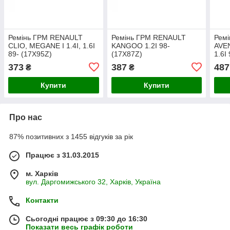
Ремінь ГРМ RENAULT
Ремінь ГРМ RENAULT
Рем
CLIO, MEGANE I 1.4I, 1.6I
KANGOO 1.2I 98-
AVEN
89- (17X95Z)
(17X87Z)
1.6I
373
387
487
₴
₴
Купити
Купити
Про нас
87% позитивних з 1455 відгуків за рік
Працює з 31.03.2015
м. Харків
вул. Даргомижського 32, Харків, Україна
Контакти
Сьогодні працює з 09:30 до 16:30
Показати весь графік роботи