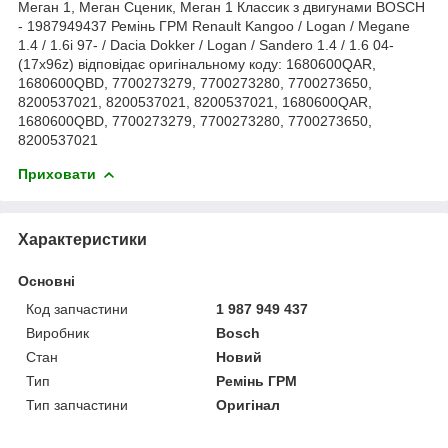
Меган 1, Меган Сценик, Меган 1 Классик з двигунами BOSCH
- 1987949437 Ремінь ГРМ Renault Kangoo / Logan / Megane
1.4 / 1.6i 97- / Dacia Dokker / Logan / Sandero 1.4 / 1.6 04-
(17x96z) відповідає оригінальному коду: 1680600QAR,
1680600QBD, 7700273279, 7700273280, 7700273650,
8200537021, 8200537021, 8200537021, 1680600QAR,
1680600QBD, 7700273279, 7700273280, 7700273650,
8200537021
Приховати
Характеристики
Основні
Код запчастини
1 987 949 437
Виробник
Bosch
Стан
Новий
Тип
Ремінь ГРМ
Тип запчастини
Оригінал