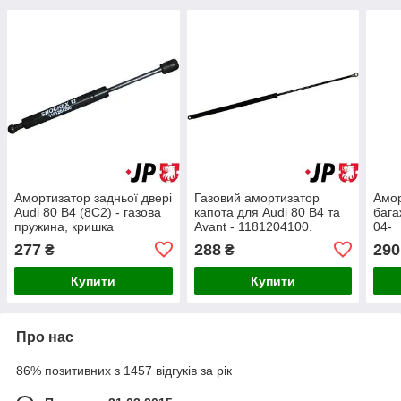
Амортизатор задньої двері
Газовий амортизатор
Амор
Audi 80 B4 (8C2) - газова
капота для Audi 80 B4 та
бага
пружина, кришка
Avant - 1181204100.
04-
багажника.
277
288
290
₴
₴
Купити
Купити
Про нас
86% позитивних з 1457 відгуків за рік