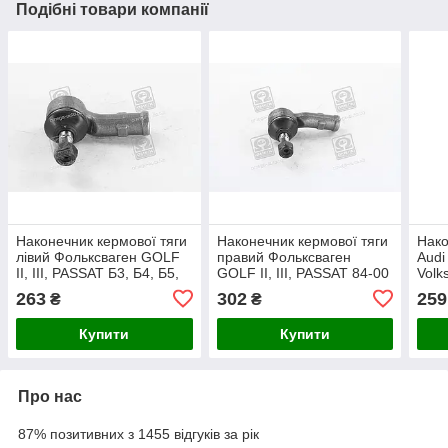
Подібні товари компанії
Наконечник кермової тяги
Наконечник кермової тяги
Нако
лівий Фольксваген GOLF
правий Фольксваген
Audi
II, III, PASSAT Б3, Б4, Б5,
GOLF II, III, PASSAT 84-00
Volk
84-00 RIDER
RIDER
SAT
263
302
259
₴
₴
Купити
Купити
Про нас
87% позитивних з 1455 відгуків за рік