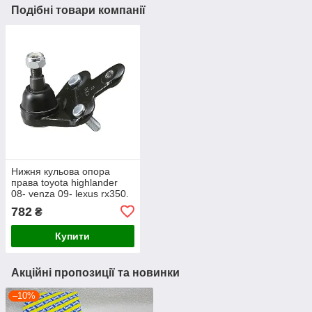
Подібні товари компанії
Нижня кульова опора
права toyota highlander
08- venza 09- lexus rx350.
старий код: cbt-85.
782
₴
Купити
Акційні пропозиції та новинки
–10%