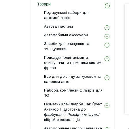
Товари
Подарункові набори для
автомобілістів
Автозапчастини
Автомобільні аксесуари
Засоби для очищення та
змащування
Присадки, ревіталізанти,
очищувачи ти герметики систем,
фреон
Все для догляду за кузовом та
салоном авто.
Набори, комплекти фільтрів для
ТО
Герметик Клей Фарба Лак Ґрунт
Антикор Підготовка до
фарбування Розхідники Шумо/
вібро/теплоізоляція
Автомобільне масло, Гальмівна