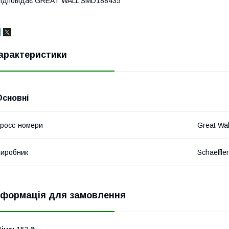
ідповідає GREAT WALL SMD188435
арактеристики
Основні
росс-номери
Great Wa
иробник
Schaeffle
нформація для замовлення