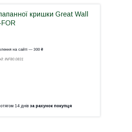
апанної кришки Great Wall
A-FOR
лення на сайті — 300 ₴
од:
INF80.0831
ротягом 14 днів
за рахунок покупця