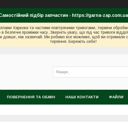
Самостійний підбір запчастин - https://garna-zap.com.ua
стрілами Харкова та частими повітряними тривогами, терміни оброб
безпечні проміжки часу. Зверніть увагу, що під час тривоги відді
и довше, ніж зазвичай. Ми робимо все можливе, щоб ви отримали с
терпіння. Бережіть себе!
ПОВЕРНЕННЯ ТА ОБМІН
НАШІ КОНТАКТИ
ФАЙЛИ