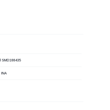
ll SMD188435
r INA