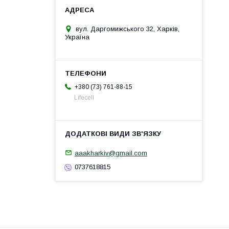
вул. Даргомижського 32, Харків,
Україна
+380 (73) 761-88-15
Lifecell
aaakharkiv@gmail.com
0737618815