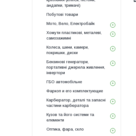
Ц
андапки, тримачі)
Побутові товари
Мото, Вело, Електробайк
Хомути пластикові, металеві,
самозажимні
Колеса, шини, камери,
покришки, диски
Бензинові генератори,
портативні джерела живлення,
інвертори
ГБО автомобільне
Фаркоп и его комплектующие
Карбюратор, деталі та запасні
частини карбюратора
Кузов та його системи та
елементи
Оптика, фара, скло