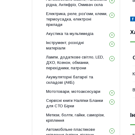
В
рідна, Антифріз, Омивач скла
Електрика, реле, роз'єми, клеми,
термоусадка, електроні
прилади
Х
Акустика та мультимедіа
Інструмент, розхідні
матеріали
Лампи, додаткове світло, LED,
ДХО, Ксенон, обманки,
перехідники, патрони
К
Акумуляторні батареї та
складові (АКБ)
В
Мототовари, мотоаксесуари
Сервісні книги Наліпки Бланки
для СТО Бірки
І
Метизи, болти, гайки, саморізи,
кріплення
Автомобільне пластикове
кріплення (кліпси, пістони,