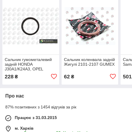
Сальник гумометалевий
Сальник коленвала задній
Саль
задній HONDA
Жигулі 2101-2107 GUMEX
Sama
J30A1/K24A3, OPEL
80X98X10 BGA
228
62
501
₴
₴
Про нас
87% позитивних з 1454 відгуків за рік
Працює з 31.03.2015
м. Харків