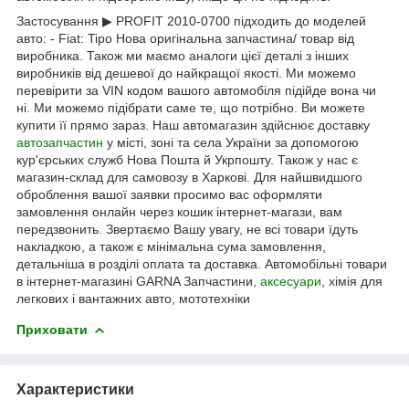
Застосування ▶ PROFIT 2010-0700 підходить до моделей
авто: - Fiat: Tipo Нова оригінальна запчастина/ товар від
виробника. Також ми маємо аналоги цієї деталі з інших
виробників від дешевої до найкращої якості. Ми можемо
перевірити за VIN кодом вашого автомобіля підійде вона чи
ні. Ми можемо підібрати саме те, що потрібно. Ви можете
купити її прямо зараз. Наш автомагазин здійснює доставку
автозапчастин
у місті, зоні та села України за допомогою
кур'єрських служб Нова Пошта й Укрпошту. Також у нас є
магазин-склад для самовозу в Харкові. Для найшвидшого
оброблення вашої заявки просимо вас оформляти
замовлення онлайн через кошик інтернет-магази, вам
передзвонить. Звертаємо Вашу увагу, не всі товари їдуть
накладкою, а також є мінімальна сума замовлення,
детальніша в розділі оплата та доставка. Автомобільні товари
в інтернет-магазині GARNA Запчастини,
аксесуари
, хімія для
легкових і вантажних авто, мототехніки
Приховати
Характеристики