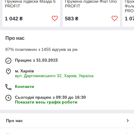
Пружина підвіски Мазда 6
Пружина підвіски Фіат Uno
Пруж
PROFIT
PROFIT
Фоль
PRO
1 042
583
1 0
₴
₴
Про нас
87% позитивних з 1455 відгуків за рік
Працює з 31.03.2015
м. Харків
вул. Даргомижського 32, Харків, Україна
Контакти
Сьогодні працює з 09:30 до 16:30
Показати весь графік роботи
Про нас