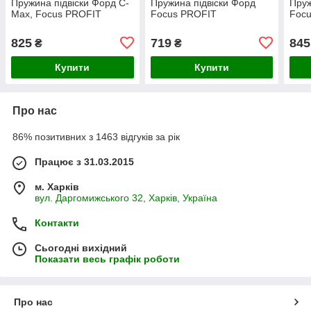
Пружина підвіски Форд C-
Пружина підвіски Форд
Пруж
Max, Focus PROFIT
Focus PROFIT
Foc
825
719
845
₴
₴
Купити
Купити
Про нас
86% позитивних з 1463 відгуків за рік
Працює з 31.03.2015
м. Харків
вул. Даргомижського 32, Харків, Україна
Контакти
Сьогодні вихідний
Показати весь графік роботи
Про нас