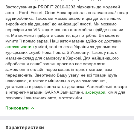
Застосування ▶ PROFIT 2010-0293 підходить до моделей
авто: - Ford: Escort, Orion Нова оригінальна запчастина/ товар
від виробника. Також ми маємо аналоги цієї деталі з інших
виробників від дешевої до найкращої якості. Ми можемо
перевірити за VIN кодом вашого автомобіля підійде вона чи
ні. Ми можемо підібрати саме те, що потрібно. Ви можете
купити її прямо зараз. Наш автомагазин здійснює доставку
автозапчастин
у місті, зоні та села України за допомогою
кур'єрських служб Нова Пошта й Укрпошту. Також у нас є
магазин-склад для самовозу в Харкові. Для найшвидшого
оброблення вашої заявки просимо вас оформляти
замовлення онлайн через кошик інтернет-магази, вам
передзвонить. Звертаємо Вашу увагу, не всі товари їдуть
накладкою, а також є мінімальна сума замовлення,
детальніша в розділі оплата та доставка. Автомобільні товари
в інтернет-магазині GARNA Запчастини,
аксесуари
, хімія для
легкових і вантажних авто, мототехніки
Приховати
Характеристики