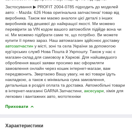
Застосування ▶ PROFIT 2004-0785 підходить до моделей
авто: - Mazda: 626 Нова оригінальна запчастина/ товар від
виробника. Також ми маємо аналоги цієї деталі з інших
виробників від дешевої до найкращої якості. Ми можемо
перевірити за VIN кодом вашого автомобіля підійде вона чи
ні. Ми можемо підібрати саме те, що потрібно. Ви можете
купити її прямо зараз. Наш автомагазин здійснює доставку
автозапчастин
у місті, зоні та села України за допомогою
кур'єрських служб Нова Пошта й Укрпошту. Також у нас є
магазин-склад для самовозу в Харкові. Для найшвидшого
оброблення вашої заявки просимо вас оформляти
замовлення онлайн через кошик інтернет-магази, вам
передзвонить. Звертаємо Вашу увагу, не всі товари їдуть
накладкою, а також є мінімальна сума замовлення,
детальніша в розділі оплата та доставка. Автомобільні товари
в інтернет-магазині GARNA Запчастини,
аксесуари
, хімія для
легкових і вантажних авто, мототехніки
Приховати
Характеристики