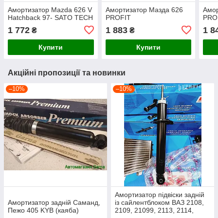
Амортизатор Mazda 626 V
Амортизатор Мазда 626
Амор
Hatchback 97- SATO TECH
PROFIT
PRO
1 772
1 883
1 8
₴
₴
Купити
Купити
Акційні пропозиції та новинки
–10%
–10%
Амортизатор підвіски задній
Амортизатор задній Саманд,
із сайлентблоком ВАЗ 2108,
Пежо 405 KYB (каяба)
2109, 21099, 2113, 2114,
2115 LSA