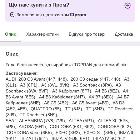
Що таке купити з Пром?
Замовлення під захистом
Опис
Характеристики
Відгуки про товар
Доставка
Опис
Реле бензонасоса від виробника TOPRAN для автомобілів:
Застосування:
AUDI 200 C3 Avant (447, 448), 200 C3 седан (447, 448), A3
(8L1), A3 (8P1), A3 (8V1, 8VK), A3 Sportback (8PA), A3
Sportback (8VA, 8VF), A3 Кабріолет (8P7), A4 B6 (8E2), A4
B6 Avant (8E5), A4 B6 Кабріолет (8H7), A4 B7 (8EC), A4 B7
Кабриолет (8HE), A6 C5 (4B2), A6 C5 Avant (4B5), A8 D3
(4E2, 4E8), QUATTRO (85), TT (8J3), TT (8N3), TT Roadster
(8J9), TT Roadster (8N9),
SEAT ALHAMBRA (7V8, 7V9), ALTEA (5P1), ALTEA XL (5P5,
5P8), AROSA (6H1), CORDOBA (6K1, 6K2), CORDOBA (6L2),
CORDOBA Vario (6K5), EXEO (3R2), EXEO ST (3R5), IBIZA II
(6K1), IBIZA III (6L1), IBIZA IV (6J5, 6P1), IBIZA IV SC (6J1,