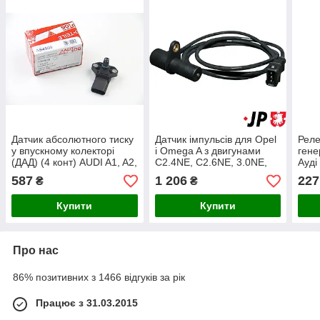
Датчик абсолютного тиску
Датчик імпульсів для Opel
Реле
у впускному колекторі
і Omega A з двигунами
гене
(ДАД) (4 конт) AUDI A1, A2,
C2.4NE, C2.6NE, 3.0NE,
Ауді
A3, A4 ALLROAD B8, A4
C3.0LE - 1293700200.
(Е28
587
1 206
227
₴
₴
B5, A4 B6, A4 B7, A4 B8,
Купити
Купити
Про нас
86% позитивних з 1466 відгуків за рік
Працює з 31.03.2015