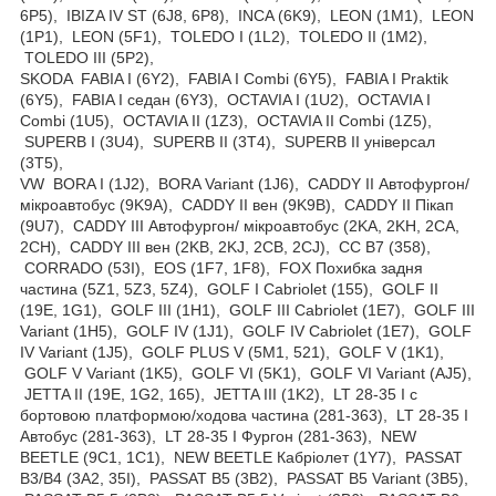
6P5), IBIZA IV ST (6J8, 6P8), INCA (6K9), LEON (1M1), LEON
(1P1), LEON (5F1), TOLEDO I (1L2), TOLEDO II (1M2),
TOLEDO III (5P2),
SKODA FABIA I (6Y2), FABIA I Combi (6Y5), FABIA I Praktik
(6Y5), FABIA I седан (6Y3), OCTAVIA I (1U2), OCTAVIA I
Combi (1U5), OCTAVIA II (1Z3), OCTAVIA II Combi (1Z5),
SUPERB I (3U4), SUPERB II (3T4), SUPERB II універсал
(3T5),
VW BORA I (1J2), BORA Variant (1J6), CADDY II Автофургон/
мікроавтобус (9K9A), CADDY II вен (9K9B), CADDY II Пікап
(9U7), CADDY III Автофургон/ мікроавтобус (2KA, 2KH, 2CA,
2CH), CADDY III вен (2KB, 2KJ, 2CB, 2CJ), CC B7 (358),
CORRADO (53I), EOS (1F7, 1F8), FOX Похибка задня
частина (5Z1, 5Z3, 5Z4), GOLF I Cabriolet (155), GOLF II
(19E, 1G1), GOLF III (1H1), GOLF III Cabriolet (1E7), GOLF III
Variant (1H5), GOLF IV (1J1), GOLF IV Cabriolet (1E7), GOLF
IV Variant (1J5), GOLF PLUS V (5M1, 521), GOLF V (1K1),
GOLF V Variant (1K5), GOLF VI (5K1), GOLF VI Variant (AJ5),
JETTA II (19E, 1G2, 165), JETTA III (1K2), LT 28-35 I c
бортовою платформою/ходова частина (281-363), LT 28-35 I
Автобус (281-363), LT 28-35 I Фургон (281-363), NEW
BEETLE (9C1, 1C1), NEW BEETLE Кабріолет (1Y7), PASSAT
B3/B4 (3A2, 35I), PASSAT B5 (3B2), PASSAT B5 Variant (3B5),