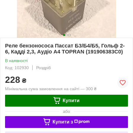
Реле бензонососа Пассат Б3/Б4/Б5, Гольф 2-
6, Кадді 2,3, Аудіо А4 TOPRAN (191906383C0)
В наявності
Код: 102930
Роздріб
228
₴
Мінімальна сума замовлення на сайті — 300 ₴
Купити
або
Купити з