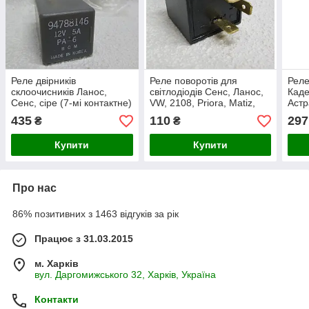
Реле двірників
Реле поворотів для
Реле
склоочисників Ланос,
світлодіодів Сенс, Ланос,
Каде
Сенс, сіре (7-мі контактне)
VW, 2108, Priora, Matiz,
Астр
GM 94788146
Niva Chevrolet LED
435
110
297
₴
₴
Купити
Купити
Про нас
86% позитивних з 1463 відгуків за рік
Працює з 31.03.2015
м. Харків
вул. Даргомижського 32, Харків, Україна
Контакти