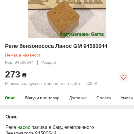
Реле бензонососа Ланос GM 94580644
Немає в наявності
Код: 94580644
Роздріб
273
₴
Мінімальна сума замовлення на сайті — 300 ₴
Опис
Відгуки про товар
Доставка
Оплата
Умови
Опис
Реле
насос
палива в баку, електричного
бензонасоса 94580644.