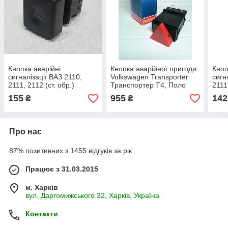
Кнопка аварійні
Кнопка аварійної пригоди
Кноп
сигналізації ВАЗ 2110,
Volkswagen Transporter
сигн
2111, 2112 (ст. обр.)
Транспортер T4, Поло
2111
Topran
155
955
142
₴
₴
Про нас
87% позитивних з 1455 відгуків за рік
Працює з 31.03.2015
м. Харків
вул. Даргомижського 32, Харків, Україна
Контакти