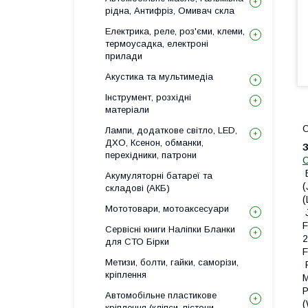
рідна, Антифріз, Омивач скла
Електрика, реле, роз'єми, клеми,
термоусадка, електроні
прилади
Акустика та мультимедіа
Інструмент, розхідні
матеріали
О
Лампи, додаткове світло, LED,
ДХО, Ксенон, обманки,
перехідники, патрони
B
Акумуляторні батареї та
(
складові (АКБ)
(
Мототовари, мотоаксесуари
J
F
Сервісні книги Наліпки Бланки
для СТО Бірки
F
Метизи, болти, гайки, саморізи,
F
кріплення
M
P
Автомобільне пластикове
(
кріплення (кліпси, пістони,