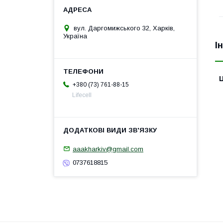
вул. Даргомижського 32, Харків,
Україна
І
Ц
+380 (73) 761-88-15
Lifecell
aaakharkiv@gmail.com
0737618815