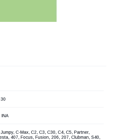
 30
r INA
 Jumpy, C-Max, C2, C3, C30, C4, C5, Partner,
iesta, 407, Focus, Fusion, 206, 207, Clubman, S40,