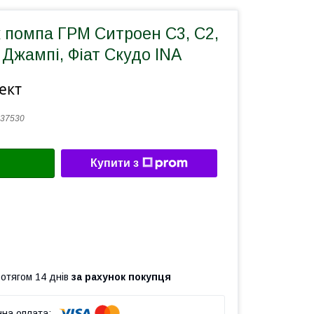
 помпа ГРМ Ситроен С3, С2,
, Джампі, Фіат Скудо INA
ект
37530
Купити з
ротягом 14 днів
за рахунок покупця