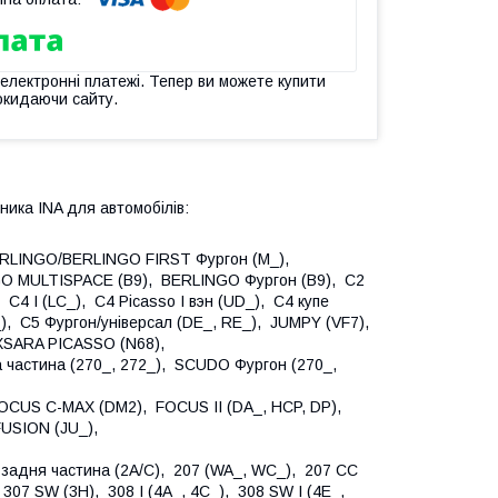
 електронні платежі. Тепер ви можете купити
окидаючи сайту.
ника INA для автомобілів:
RLINGO/BERLINGO FIRST Фургон (M_),
O MULTISPACE (B9), BERLINGO Фургон (B9), C2
 C4 I (LC_), C4 Picasso I вэн (UD_), C4 купе
RW_), C5 Фургон/універсал (DE_, RE_), JUMPY (VF7),
XSARA PICASSO (N68),
частина (270_, 272_), SCUDO Фургон (270_,
OCUS C-MAX (DM2), FOCUS II (DA_, HCP, DP),
 FUSION (JU_),
задня частина (2A/C), 207 (WA_, WC_), 207 CC
307 SW (3H), 308 I (4A_, 4C_), 308 SW I (4E_,