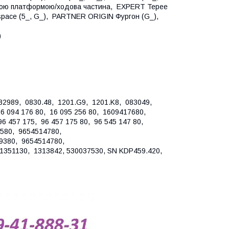
овою платформою/ходова частина, EXPERT Tepee
pace (5_, G_), PARTNER ORIGIN Фургон (G_),
)
2989, 0830.48, 1201.G9, 1201.K8, 083049,
 094 176 80, 16 095 256 80, 1609417680,
6 457 175, 96 457 175 80, 96 545 147 80,
7580, 9654514780,
39380, 9654514780,
351130, 1313842, 530037530, SN KDP459.420,