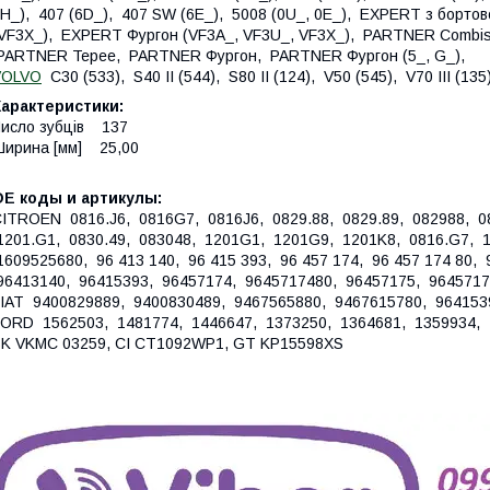
H_), 407 (6D_), 407 SW (6E_), 5008 (0U_, 0E_), EXPERT з борт
VF3X_), EXPERT Фургон (VF3A_, VF3U_, VF3X_), PARTNER Combis
PARTNER Tepee, PARTNER Фургон, PARTNER Фургон (5_, G_),
VOLVO
C30 (533), S40 II (544), S80 II (124), V50 (545), V70 III (135
Характеристики:
исло зубців 137
ирина [мм] 25,00
OE коды и артикулы:
ITROEN 0816.J6, 0816G7, 0816J6, 0829.88, 0829.89, 082988, 08
201.G1, 0830.49, 083048, 1201G1, 1201G9, 1201K8, 0816.G7, 16
609525680, 96 413 140, 96 415 393, 96 457 174, 96 457 174 80, 9
6413140, 96415393, 96457174, 9645717480, 96457175, 964571
IAT 9400829889, 9400830489, 9467565880, 9467615780, 96415
ORD 1562503, 1481774, 1446647, 1373250, 1364681, 1359934, 1
K VKMC 03259, CI CT1092WP1, GT KP15598XS