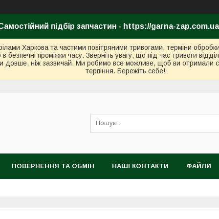
Самостійний підбір запчастин - https://garna-zap.com.ua
стрілами Харкова та частими повітряними тривогами, терміни оброб
безпечні проміжки часу. Зверніть увагу, що під час тривоги відді
и довше, ніж зазвичай. Ми робимо все можливе, щоб ви отримали с
терпіння. Бережіть себе!
ПОВЕРНЕННЯ ТА ОБМІН
НАШІ КОНТАКТИ
ФАЙЛИ