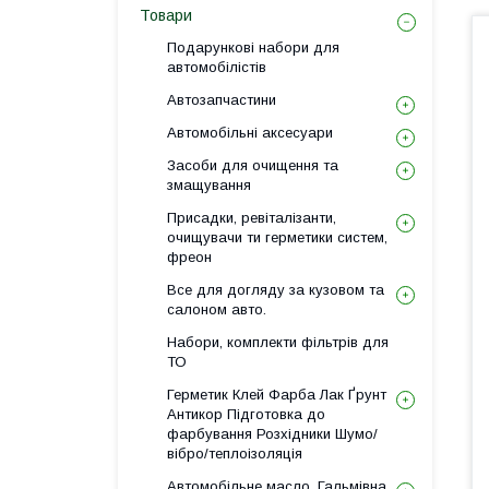
Товари
Подарункові набори для
автомобілістів
Автозапчастини
Автомобільні аксесуари
Засоби для очищення та
змащування
Присадки, ревіталізанти,
очищувачи ти герметики систем,
фреон
Все для догляду за кузовом та
салоном авто.
Набори, комплекти фільтрів для
ТО
Герметик Клей Фарба Лак Ґрунт
Антикор Підготовка до
фарбування Розхідники Шумо/
вібро/теплоізоляція
Автомобільне масло, Гальмівна