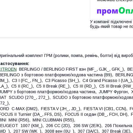
У компанії підключені
будь-який товар не п
ригінальний комплект ГРМ (ролики, помпа, ремінь, болти) від вироб
Застосування:
CITROEN
BERLINGO / BERLINGO FIRST вэн (MF_, GJK_, GFK_), BE
ERLINGO з бортовою платформою/ходова частина (B9), BERLING
JM_), C3 I (FC_, FN_), C3 Picasso (SH_), C4 Grand Picasso I (UA_),
LA_), C5 II (RC_), C5 II Break (RE_), C5 III (RD_), C5 III Break (
UMPY з бортовою платформою/ходова частина, JUMPY Фургон, 
IAT SCUDO (270_, 272_), SCUDO з бортовою платформою/ходова 
272_),
ORD C-MAX (DM2), FIESTA V (JH_, JD_), FIESTA VI (CB1, CCN), F
OCUS II Turnier (DA_, FFS, DS), FOCUS II седан (DB_, FCH, DH),
INI MINI (R56), MINI CLUBMAN (R55),
EUGEOT 1007 (KM_), 206 CC (2D), 206 SW (2E/K), 206 Похильна 
WD_), 207 SW (WK_), 3008 вен (0U_), 307 (3A/C), 307 Break (3E), 