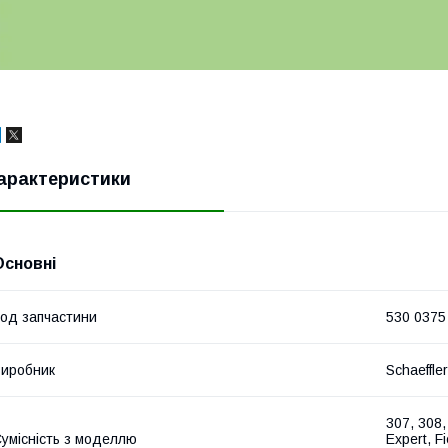
арактеристики
Основні
од запчастини
530 0375
иробник
Schaeffle
307, 308,
умісність з моделлю
Expert, F