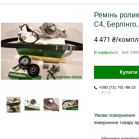
Ремінь ролик
С4, Берлінго
4 471 ₴/компл
В наявності
Код:
5300
Купити
+380 (73) 761-88-15
Lifecell
повернення товару п