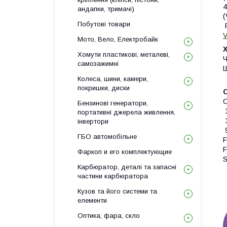
4
андапки, тримачі)
(
Побутові товари
Мото, Вело, Електробайк
Хомути пластикові, металеві,
Ч
самозажимні
Ш
Колеса, шини, камери,
покришки, диски
C
Бензинові генератори,
1
портативні джерела живлення,
1
інвертори
9
ГБО автомобільне
F
F
Фаркоп и его комплектующие
S
Карбюратор, деталі та запасні
частини карбюратора
Кузов та його системи та
елементи
Оптика, фара, скло