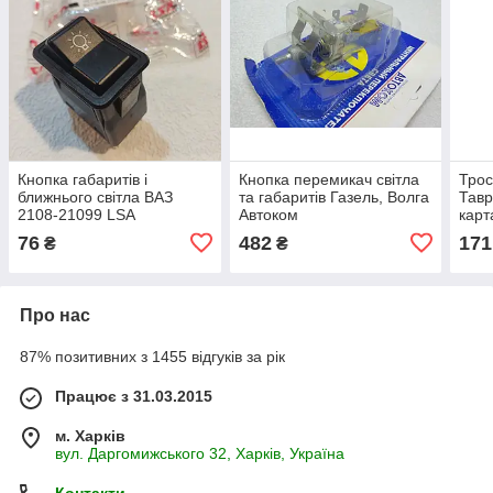
Кнопка габаритів і
Кнопка перемикач світла
Трос
ближнього світла ВАЗ
та габаритів Газель, Волга
Тавр
2108-21099 LSA
Автоком
карт
76
482
171
₴
₴
Про нас
87% позитивних з 1455 відгуків за рік
Працює з 31.03.2015
м. Харків
вул. Даргомижського 32, Харків, Україна
Контакти