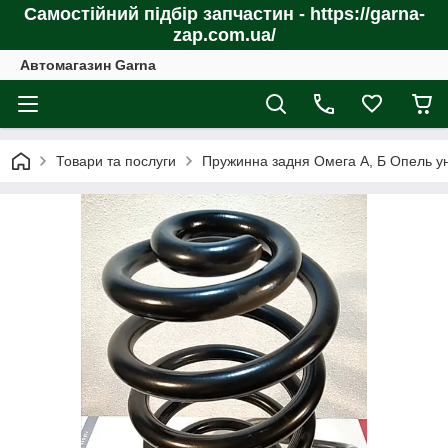
Самостійний підбір запчастин - https://garna-
zap.com.ua/
Автомагазин Garna
Товари та послуги
Пружинна задня Омега А, Б Опель 