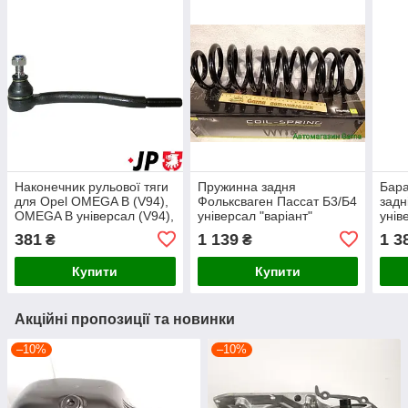
Наконечник рульової тяги
Пружинна задня
Бара
для Opel OMEGA B (V94),
Фольксваген Пассат Б3/Б4
задн
OMEGA B універсал (V94),
універсал "варіант"
унів
Омега Б, Омега Б
(посилена) Starline
(230
381
1 139
1 3
₴
₴
універсал.
Купити
Купити
Акційні пропозиції та новинки
–10%
–10%