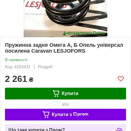
Пружинна задня Омега А, Б Опель універсал
посилена Caravan LESJOFORS
В наявності
Код: 4263431
Роздріб
2 261
₴
Купити
або
Купити з
Що таке купити з Пром?