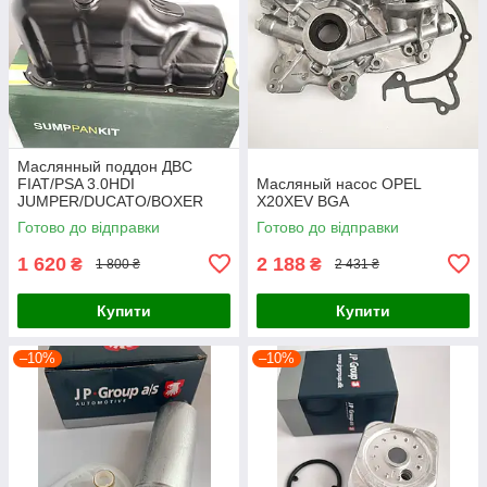
Маслянный поддон ДВС
FIAT/PSA 3.0HDI
Масляный насос OPEL
JUMPER/DUCATO/BOXER
X20XEV BGA
2006-2012 BGA
Готово до відправки
Готово до відправки
1 620
2 188
₴
₴
1 800 ₴
2 431 ₴
Купити
Купити
–10%
–10%