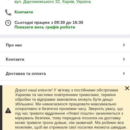
вул. Даргомижського 32, Харків, Україна
Контакти
Сьогодні працює з 09:30 до 16:30
Показати весь графік роботи
Про нас
Контакти
Доставка та оплата
Графік роботи
Дорогі наші клієнти! У зв’язку з постійними обстрілами
Харкова та частими повітряними тривогами, терміни
обробки та відправки замовлень можуть бути дещо
Повна версія сайту
збільшені. Ми намагаємося працювати максимально
оперативно в безпечні проміжки часу. Зверніть увагу, що
під час тривоги відділення «Нової пошти» зачиняються з
Сайт створено на маркетплейсі
Prom.ua
міркувань безпеки, тому передача посилок на доставку
може тривати трохи довше, ніж зазвичай. Ми робимо все
можливе, щоб ви отримали свої посилки якомога швидше.