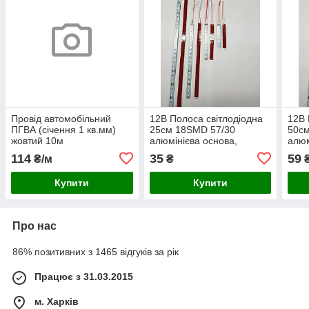
Провід автомобільний
12В Полоса світлодіодна
12В 
ПГВА (січення 1 кв.мм)
25см 18SMD 57/30
50с
жовтий 10м
алюмінієва основа,
алюм
пиловологозахищена 3М,
пило
114
35
59
₴/м
₴
Жовта 1шт.
Жовт
Купити
Купити
Про нас
86% позитивних з 1465 відгуків за рік
Працює з 31.03.2015
м. Харків