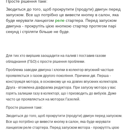
Просте рішення таке:
Зводиться до того, щоб прокрутити (продути) двигун перед
запуском. Все що потрібно це вивести кнопку в салон, яка
буде керувати ланцюгом
реле
стартера. Перед запуском
двигуна - прокрутіть цією кнопкою стартер протягом парі
секунд і стріляти більше не буде.
Для тих хто вирішив заощадити на паливі і поставив газове
обладнання (ГБО) є просте рішення проблеми.
Проблема заводки двигуна і хлопки в колектор впускний частіше
проявляється з газом другого покоління. Причини дві. Перша -
конструкція мотора, в основному це на довгих впускних колекторів.
Друга - втомлена діафрагма редуктора. При запуску мотора у вас
горять залишки газу в колекторі, що і призводить до вибухів. Дуже
часто це проявляється на моторах Газелей.
Просте рішення таке:
Зводиться до того, щоб прокрутити (продути) двигун перед запуском.
Все що потрібно це вивести кнопку в салон, яка буде керувати
ланцюгом реле стартера. Перед запуском мотора - прокрутіть цією